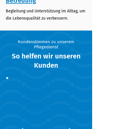
Betreuung
Begleitung und Unterstützung im Alltag, um
die Lebensqualität zu verbessern.
Kundenstimmen zu unserem
Pflegedienst
So helfen wir unseren
Kunden
"Dank der ambulanten Pflege kann ich
weiterhin selbstbestimmt in meinen
eigenen vier Wänden leben und meinen
Alltag nach meinen Wünschen gestalten.
Die Pflegekräfte sind nicht nur
professionell, sondern auch sehr
einfühlsam und respektieren meine