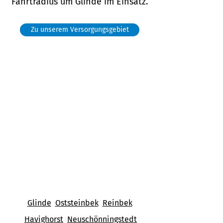
Fahrtradius um Glinde im Einsatz.
Zu unserem Versorgungsgebiet
Glinde
Oststeinbek
Reinbek
Havighorst
Neuschönningstedt