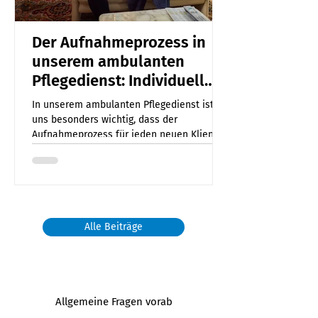
Der Aufnahmeprozess in
unserem ambulanten
Pflegedienst: Individuell
und bedürfnisorientiert
In unserem ambulanten Pflegedienst ist es
uns besonders wichtig, dass der
Aufnahmeprozess für jeden neuen Klienten
individuell und mit...
Alle Beiträge
Allgemeine Fragen vorab