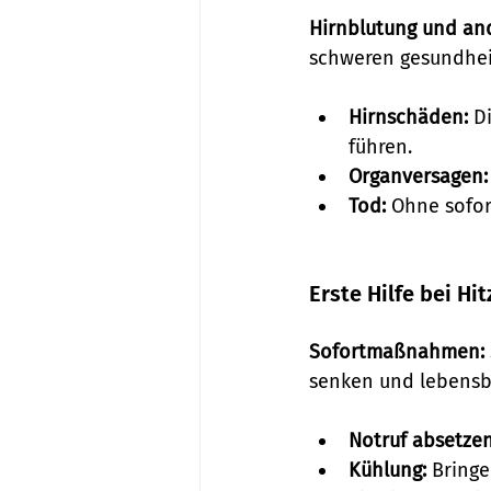
Hirnblutung und an
schweren gesundheit
Hirnschäden:
 D
führen.
Organversagen:
Tod:
 Ohne sofor
Erste Hilfe bei Hi
Sofortmaßnahmen:
senken und lebensb
Notruf absetzen
Kühlung:
 Bringe