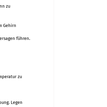
nn zu 
m Gehirn 
versagen führen.
mperatur zu 
bung. Legen 