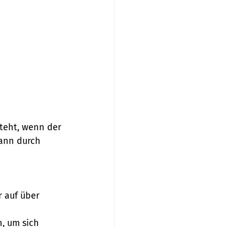
teht, wenn der 
ann durch 
r auf über 
, um sich 