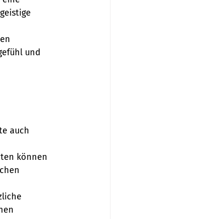
geistige 
en 
gefühl und 
te auch 
uten können 
schen 
liche 
nen 