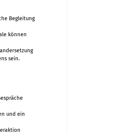
sche Begleitung 
uale können 
nandersetzung 
ns sein.
Gespräche 
en und ein 
eraktion 