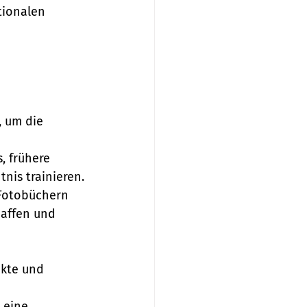
tionalen 
 um die 
, frühere 
nis trainieren.
Fotobüchern 
affen und 
akte und 
 eine 