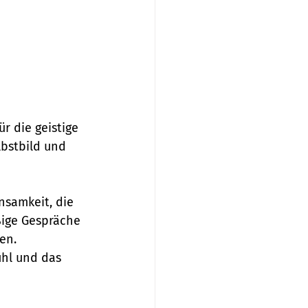
r die geistige 
lbstbild und 
nsamkeit, die 
ßige Gespräche 
en.
ühl und das 