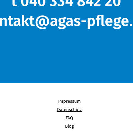
t 040 334 842 20
ntakt@agas-pflege
Impressum
Datenschutz
FAQ
Blog